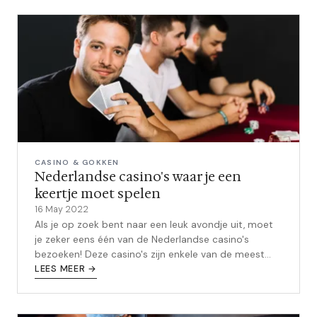
CASINO & GOKKEN
Nederlandse casino's waar je een
keertje moet spelen
16 May 2022
Als je op zoek bent naar een leuk avondje uit, moet
je zeker eens één van de Nederlandse casino's
bezoeken! Deze casino's zijn enkele van de meest
populaire in het land, en ze bied...
LEES MEER →