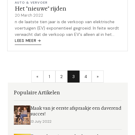
AUTO & VERVOER
Het "nieuwe" rijden
20 March 2022
n de laatste tien jaar is de verkoop van elektrische
voertuigen (EV) exponentieel gegroeid. In feite wordt
verwacht dat de verkoop van EV's alleen al in het
volgende jaar met maar ...
LEES MEER →
«
1
2
3
4
»
Populaire Artikelen
Maak van je eerste afspraakje een daverend
succes!
13 July 2022