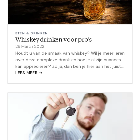
ETEN & DRINKEN
Whiskey drinken voor pro's
28 March 2022
Houdt u van de smaak van whiskey? Wil je meer leren
over deze complexe drank en hoe je al zijn nuances
kan appreciëren? Zo ja, dan ben je hier aan het juiste
adres! In deze blogpos...
LEES MEER →