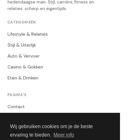
hedendaagse man. Stijl, carrière, fitness en
relaties: scherp en eigentijds.
CATEGORIEËN
Lifestyle & Relaties
Stijl & Uiterlijk
Auto & Vervoer
Casino & Gokken
Eten & Drinken
PAGINA'S
Contact
Privacybeleid
Wij gebruiken cookies om je de beste
Algemene Voorwaarden
ervaring te bieden.
Meer info
Adverteren