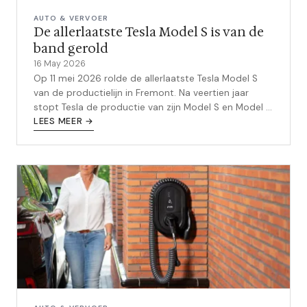
AUTO & VERVOER
De allerlaatste Tesla Model S is van de
band gerold
16 May 2026
Op 11 mei 2026 rolde de allerlaatste Tesla Model S
van de productielijn in Fremont. Na veertien jaar
stopt Tesla de productie van zijn Model S en Model X.
Wat dit betekent voor de auto-industrie en jou als
LEES MEER →
rijder.