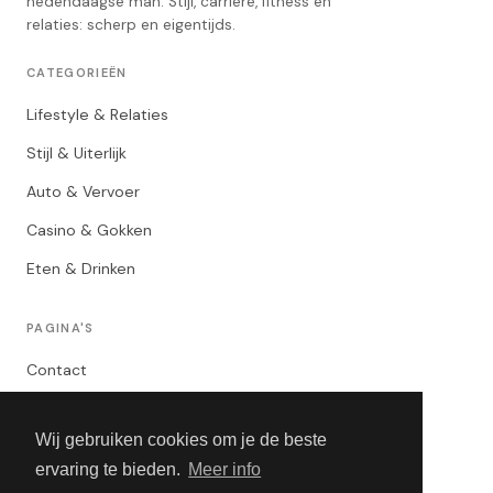
hedendaagse man. Stijl, carrière, fitness en
relaties: scherp en eigentijds.
CATEGORIEËN
Lifestyle & Relaties
Stijl & Uiterlijk
Auto & Vervoer
Casino & Gokken
Eten & Drinken
PAGINA'S
Contact
Privacybeleid
Wij gebruiken cookies om je de beste
Algemene Voorwaarden
ervaring te bieden.
Meer info
Adverteren