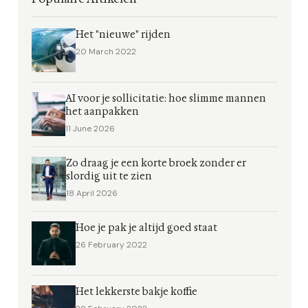
Het "nieuwe" rijden
20 March 2022
AI voor je sollicitatie: hoe slimme mannen
het aanpakken
11 June 2026
Zo draag je een korte broek zonder er
slordig uit te zien
18 April 2026
Hoe je pak je altijd goed staat
26 February 2022
Het lekkerste bakje koffie