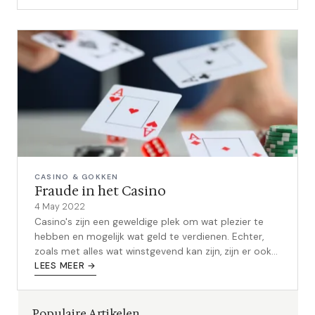
CASINO & GOKKEN
Fraude in het Casino
4 May 2022
Casino's zijn een geweldige plek om wat plezier te
hebben en mogelijk wat geld te verdienen. Echter,
zoals met alles wat winstgevend kan zijn, zijn er ook
mensen die misbruik wille...
LEES MEER →
Populaire Artikelen