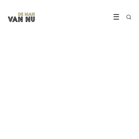
☰
STIJL & UITERLIJK
Zo kies je een parfum dat bij
jouw stijl past
31 May 2026
·
6 min leestijd